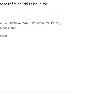
hoặc thậm chí chỉ là hơi nước.
ietnam
,
PZ67-A CẢM BIẾN VỊ TRÍ CHIẾT ÁP
,
AN VIETNAM
etnam