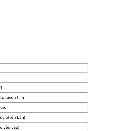
Ị
Ý)
 áp tuyến tính
tric
y phiên bản)
o yêu cầu)