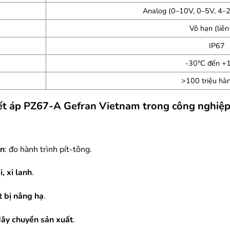
Analog (0–10V, 0–5V, 4–2
Vô hạn (liên
IP67
-30°C đến +
>100 triệu hàn
hiết áp PZ67-A Gefran Vietnam trong công nghiệ
ùn
: đo hành trình pít-tông.
, xi lanh
.
t bị nâng hạ
.
 dây chuyền sản xuất
.