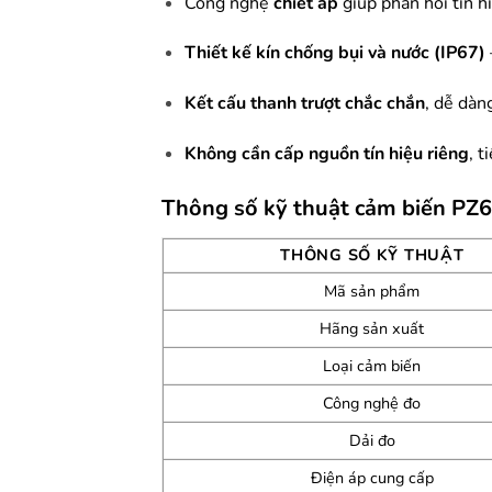
Công nghệ
chiết áp
giúp phản hồi tín h
Thiết kế kín chống bụi và nước (IP67)
Kết cấu thanh trượt chắc chắn
, dễ dàng
Không cần cấp nguồn tín hiệu riêng
, t
Thông số kỹ thuật cảm biến PZ
THÔNG SỐ KỸ THUẬT
Mã sản phẩm
Hãng sản xuất
Loại cảm biến
Công nghệ đo
Dải đo
Điện áp cung cấp