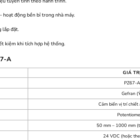
iệu tuyến tính theo hành trình.
– hoạt động bền bỉ trong nhà máy.
 lắp đặt.
iết kiệm khi tích hợp hệ thống.
67-A
GIÁ TR
PZ67-A
Gefran (
Cảm biến vị trí chiết
Potentiome
50 mm – 1000 mm (tù
24 VDC (hoặc the