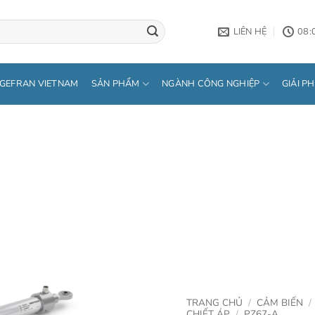
LIÊN HỆ
08:
GEFRAN VIETNAM
SẢN PHẨM
NGÀNH CÔNG NGHIỆP
GIẢI P
TRANG CHỦ
/
CẢM BIẾN
/
CHIẾT ÁP
/
PZ67-A