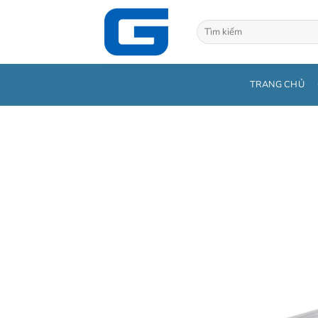
Bỏ
qua
Tìm
kiếm:
nội
dung
TRANG CHỦ