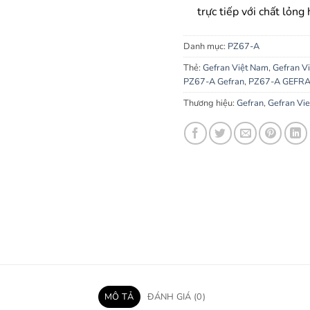
trực tiếp với chất lỏng 
Danh mục:
PZ67-A
Thẻ:
Gefran Việt Nam
,
Gefran V
PZ67-A Gefran
,
PZ67-A GEFR
Thương hiệu:
Gefran
,
Gefran Vi
MÔ TẢ
ĐÁNH GIÁ (0)