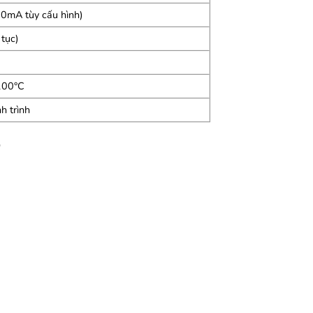
0mA tùy cấu hình)
 tục)
100°C
h trình
p