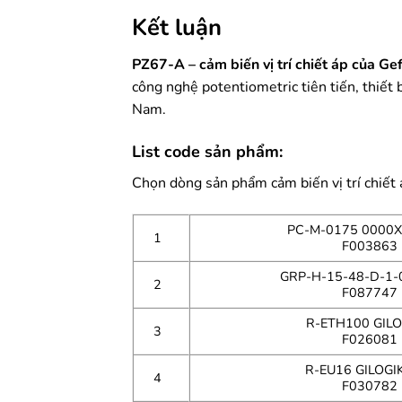
Kết luận
PZ67-A – cảm biến vị trí chiết áp của G
công nghệ potentiometric tiên tiến, thiết 
Nam.
List code sản phẩm:
Chọn dòng sản phẩm cảm biến vị trí chiết
PC-M-0175 0000
1
F003863
GRP-H-15-48-D-1-
2
F087747
R-ETH100 GILOG
3
F026081
R-EU16 GILOGIK
4
F030782