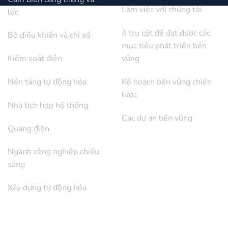
Làm việc với chúng tôi
lực
4 trụ cột để đạt được các
Bộ điều khiển và chỉ số
mục tiêu phát triển bền
Kiểm soát điện
vững
Nền tảng tự động hóa
Kế hoạch bền vững chiến
lược
Nhà tích hợp hệ thống
Các dự án bền vững
Quang điện
Ngành công nghiệp chiếu
sáng
Xây dựng tự động hóa
QUAN HỆ NHÀ ĐẦU TƯ
ỦNG HỘ