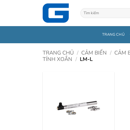
Bỏ
qua
Tìm
kiếm:
nội
dung
TRANG CHỦ
TRANG CHỦ
/
CẢM BIẾN
/
CẢM B
TÍNH XOẮN
/
LM-L