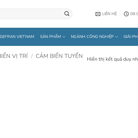
LIÊN HỆ
08:
GEFRAN VIETNAM
SẢN PHẨM
NGÀNH CÔNG NGHIỆP
GIẢI P
IẾN VỊ TRÍ
/
CẢM BIẾN TUYẾN
Hiển thị kết quả duy nh