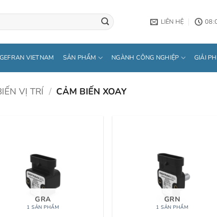
LIÊN HỆ
08:
GEFRAN VIETNAM
SẢN PHẨM
NGÀNH CÔNG NGHIỆP
GIẢI P
IẾN VỊ TRÍ
/
CẢM BIẾN XOAY
GRA
GRN
1 SẢN PHẨM
1 SẢN PHẨM