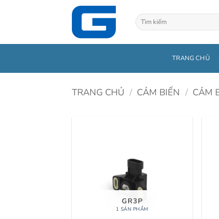
Bỏ
qua
Tìm
kiếm:
nội
dung
TRANG CHỦ
TRANG CHỦ
/
CẢM BIẾN
/
CẢM B
GR3P
1 SẢN PHẨM