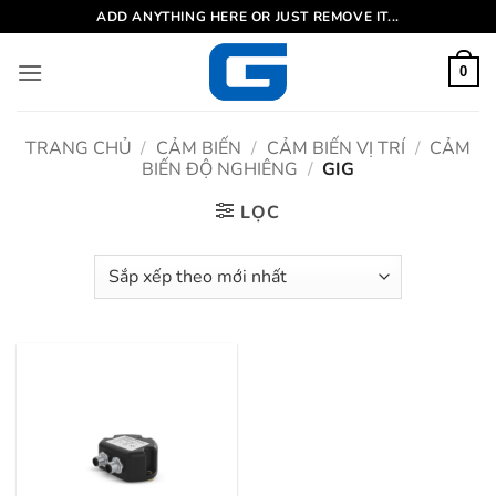
Bỏ
ADD ANYTHING HERE OR JUST REMOVE IT...
qua
nội
0
dung
TRANG CHỦ
/
CẢM BIẾN
/
CẢM BIẾN VỊ TRÍ
/
CẢM
BIẾN ĐỘ NGHIÊNG
/
GIG
LỌC