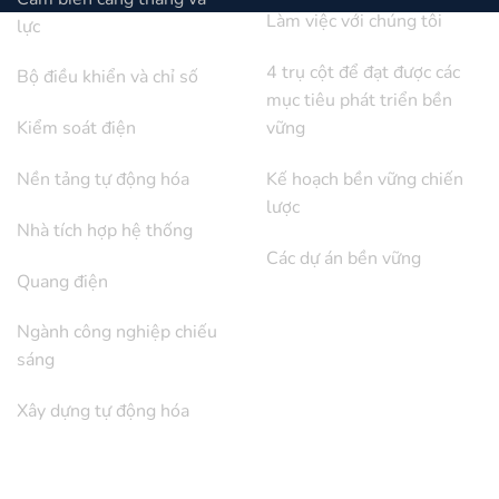
Làm việc với chúng tôi
lực
4 trụ cột để đạt được các
Bộ điều khiển và chỉ số
mục tiêu phát triển bền
Kiểm soát điện
vững
Nền tảng tự động hóa
Kế hoạch bền vững chiến
lược
Nhà tích hợp hệ thống
Các dự án bền vững
Quang điện
Ngành công nghiệp chiếu
sáng
Xây dựng tự động hóa
QUAN HỆ NHÀ ĐẦU TƯ
ỦNG HỘ