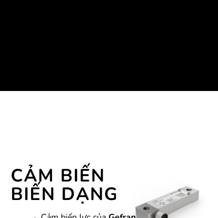
khác nhau, cảm biến lực của Gefran đảm
bảo
hiệu suất mạnh mẽ
trong môi trường
khắc nghiệt, giúp nâng cao
hiệu quả vận
hành
.
CẢM BIẾN
BIẾN DẠNG
Cảm biến lực của
Gefran