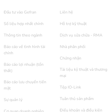
QUAN HỆ NHÀ ĐẦU TƯ
ỦNG HỘ
Đầu tư vào Gefran
Liên hệ
Số liệu hợp nhất chính
Hỗ trợ kỹ thuật
Thông tin theo ngành
Dịch vụ sửa chữa - RMA
Báo cáo về tình hình tài
Nhà phân phối
chính
Chứng nhận
Báo cáo lợi nhuận (tổn
Tài liệu kỹ thuật và thương
thất)
mại
Báo cáo lưu chuyển tiền
Tệp IO-Link
mặt
Tuân thủ sản phẩm
Sự quản lý
Điều khoản và điều kiện
Cơ quan doanh nghiệp