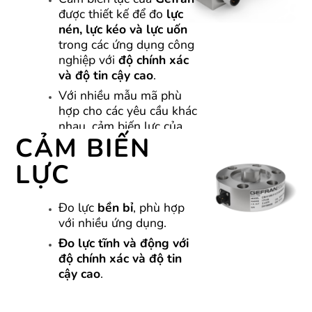
được thiết kế để đo
lực
nén, lực kéo và lực uốn
trong các ứng dụng công
nghiệp với
độ chính xác
và độ tin cậy cao
.
Với nhiều mẫu mã phù
hợp cho các yêu cầu khác
nhau, cảm biến lực của
CẢM BIẾN
Gefran đảm bảo
hiệu suất
mạnh mẽ
trong môi
LỰC
trường khắc nghiệt, giúp
nâng cao
hiệu quả vận
hành
.
Đo lực
bền bỉ
, phù hợp
với nhiều ứng dụng.
Đo lực tĩnh và động với
độ chính xác và độ tin
XEM SẢN PHẨM
cậy cao
.