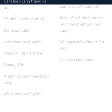
Cảm biến căng thẳng và
Làm việc với chúng tôi
lực
4 trụ cột để đạt được các
Bộ điều khiển và chỉ số
mục tiêu phát triển bền
Kiểm soát điện
vững
Nền tảng tự động hóa
Kế hoạch bền vững chiến
lược
Nhà tích hợp hệ thống
Các dự án bền vững
Quang điện
Ngành công nghiệp chiếu
sáng
Xây dựng tự động hóa