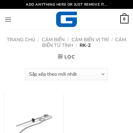
Bỏ
ADD ANYTHING HERE OR JUST REMOVE IT...
qua
nội
0
dung
TRANG CHỦ
/
CẢM BIẾN
/
CẢM BIẾN VỊ TRÍ
/
CẢM
BIẾN TỪ TÍNH
/
RK-2
LỌC