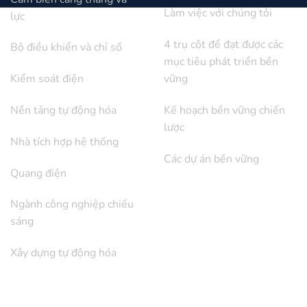
Làm việc với chúng tôi
lực
4 trụ cột để đạt được các
Bộ điều khiển và chỉ số
mục tiêu phát triển bền
Kiểm soát điện
vững
Nền tảng tự động hóa
Kế hoạch bền vững chiến
lược
Nhà tích hợp hệ thống
Các dự án bền vững
Quang điện
Ngành công nghiệp chiếu
sáng
Xây dựng tự động hóa
QUAN HỆ NHÀ ĐẦU TƯ
ỦNG HỘ