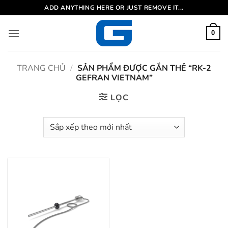
Bỏ
ADD ANYTHING HERE OR JUST REMOVE IT...
qua
nội
0
dung
TRANG CHỦ
/
SẢN PHẨM ĐƯỢC GẮN THẺ “RK-2
GEFRAN VIETNAM”
LỌC