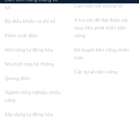
Làm việc với chúng tôi
lực
4 trụ cột để đạt được các
Bộ điều khiển và chỉ số
mục tiêu phát triển bền
Kiểm soát điện
vững
Nền tảng tự động hóa
Kế hoạch bền vững chiến
lược
Nhà tích hợp hệ thống
Các dự án bền vững
Quang điện
Ngành công nghiệp chiếu
sáng
Xây dựng tự động hóa
QUAN HỆ NHÀ ĐẦU TƯ
ỦNG HỘ