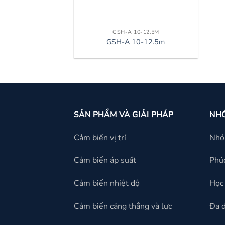
GSH-A 10-12.5M
GSH-A 10-12.5m
SẢN PHẨM VÀ GIẢI PHÁP
NH
Cảm biến vị trí
Nh
Cảm biến áp suất
Phúc
Cảm biến nhiệt độ
Học 
Cảm biến căng thẳng và lực
Đa 