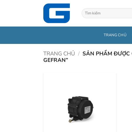
Bỏ
qua
Tìm
kiếm:
nội
dung
TRANG CHỦ
TRANG CHỦ
/
SẢN PHẨM ĐƯỢC G
GEFRAN”