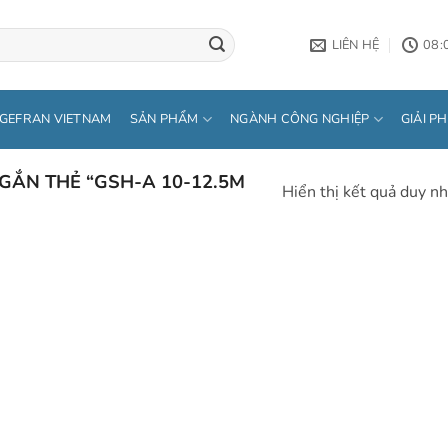
LIÊN HỆ
08:
GEFRAN VIETNAM
SẢN PHẨM
NGÀNH CÔNG NGHIỆP
GIẢI P
ẮN THẺ “GSH-A 10-12.5M
Hiển thị kết quả duy nh