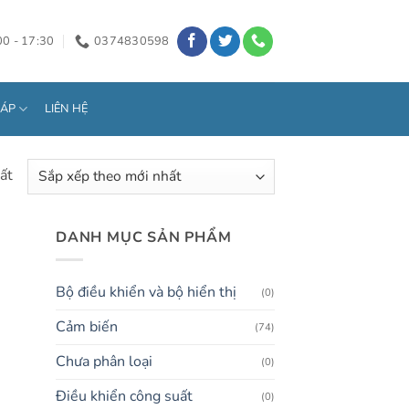
00 - 17:30
0374830598
HÁP
LIÊN HỆ
ất
DANH MỤC SẢN PHẨM
Bộ điều khiển và bộ hiển thị
(0)
Cảm biến
(74)
Chưa phân loại
(0)
Điều khiển công suất
(0)